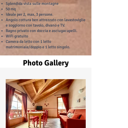
Splendida vista sulle montagne
50 mq
Ideale per 2, max. 3 persone.
Angolo cottura ben attrezzato con lavastoviglie
e soggiorno con tavolo, divano e TV.
Bagno privato con doccia e asciugacapelli.
WiFi gratuito
Camera da letto con 1 letto
matrimoniale/doppio e 1 letto singolo.
Photo Gallery